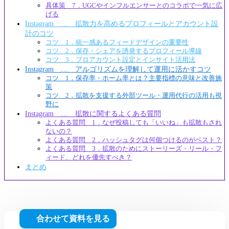
具体策 7．UGCやインフルエンサーとのコラボで一気に広
げる
Instagram … 拡散力を高めるプロフィールとアカウント設
計のコツ
コツ 1．統一感あるフィードデザインの重要性
コツ 2．保存・シェアを誘発するプロフィール導線
コツ 3．プロアカウント設定とインサイト活用法
Instagram … アルゴリズムを理解して運用に活かすコツ
コツ 1．保存率・ホーム率とは？主要指標の意味と改善施
策
コツ 2．拡散を支援する外部ツール・運用代行の活用も視
野に
Instagram … 拡散に関するよくある質問
よくある質問 1．なぜ投稿しても「いいね」も拡散もされ
ないの？
よくある質問 2．ハッシュタグは何個つけるのがベスト？
よくある質問 3．拡散のためにストーリーズ・リール・フ
ィード、どれを優先すべき？
まとめ
合わせて資料を見る