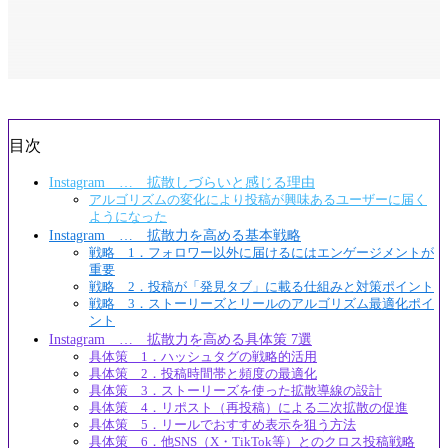
目次
Instagram … 拡散しづらいと感じる理由
アルゴリズムの変化により投稿が興味あるユーザーに届く
ようになった
Instagram … 拡散力を高める基本戦略
戦略 1．フォロワー以外に届けるにはエンゲージメントが
重要
戦略 2．投稿が「発見タブ」に載る仕組みと対策ポイント
戦略 3．ストーリーズとリールのアルゴリズム最適化ポイ
ント
Instagram … 拡散力を高める具体策 7選
具体策 1．ハッシュタグの戦略的活用
具体策 2．投稿時間帯と頻度の最適化
具体策 3．ストーリーズを使った拡散導線の設計
具体策 4．リポスト（再投稿）による二次拡散の促進
具体策 5．リールでおすすめ表示を狙う方法
具体策 6．他SNS（X・TikTok等）とのクロス投稿戦略