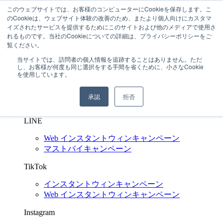
このウェブサイトでは、お客様のコンピューターにCookieを保存します。こ
03-6272-6480
のCookieは、ウェブサイト体験の改善のため、またより個人向けにカスタマ
問い合わせする
イズされたサービスを提供するためにこのサイトおよび他のメディアで使用さ
れるものです。当社のCookieについての詳細は、プライバシーポリシーをご
SNS キャンペーン支援
Shuttlerock BBF
覧ください。
X
(Twitter)
当サイトでは、訪問者の個人情報を追跡することはありません。ただ
し、お客様が何度も同じ選択をする手間を省くために、小さなCookie
インスタントウィンキャンペーン
を使用しています。
Web インスタントウィンキャンペーン
マイレージキャンペーン
承認
拒否
マストバイキャンペーン
LINE
Web インスタントウィンキャンペーン
マストバイキャンペーン
TikTok
インスタントウィンキャンペーン
Web インスタントウィンキャンペーン
Instagram