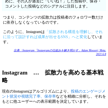
めに、その人が過去に「いいね！」した投稿や、保存・
コメントした投稿などのシグナルに注目します。
つまり、コンテンツの拡散力は投稿者のフォロワー数だけ
に依存しなくなっているのです。
このように、Instagramは
「拡散される構造を理解し、それ
に沿って設計すれば成果が出せるSNS」へと変化
していま
す。
出典：Instagram「Instagramの仕組みを解き明かす」Adam Mosseri, Meta.
2021.6.8
Instagram … 拡散力を高める基本戦
略
現在のInstagramはアルゴリズムにより、
投稿のエンゲージメ
ント状況や視聴完了率、保存率
などを精緻に分析し、それを
もとに他ユーザーへの表示範囲を決定しています。