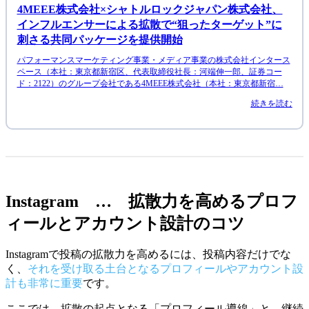
4MEEE株式会社×シャトルロックジャパン株式会社、
インフルエンサーによる拡散で“狙ったターゲット”に
刺さる共同パッケージを提供開始
パフォーマンスマーケティング事業・メディア事業の株式会社インタース
ペース（本社：東京都新宿区、代表取締役社長：河端伸一郎、証券コー
ド：2122）のグループ会社である4MEEE株式会社（本社：東京都新宿…
続きを読む
Instagram … 拡散力を高めるプロフ
ィールとアカウント設計のコツ
Instagramで投稿の拡散力を高めるには、投稿内容だけでな
く、
それを受け取る土台となるプロフィールやアカウント設
計も非常に重要
です。
ここでは、拡散の起点となる「プロフィール導線」と、継続