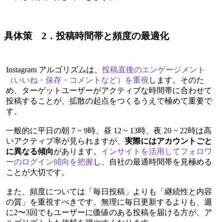
具体策 2．投稿時間帯と頻度の最適化
Instagram アルゴリズムは、
投稿直後のエンゲージメント
（いいね・保存・コメントなど）を重視
します。そのた
め、ターゲットユーザーがアクティブな時間帯に合わせて
投稿することが、拡散の起点をつくるうえで極めて重要で
す。
一般的に平日の朝 7 ~ 9時、昼 12 ~ 13時、夜 20 ~ 22時は高
いアクティブ率が見られますが、
実際にはアカウントごと
に異なる傾向
があります。
インサイトを活用してフォロワ
ーのログイン傾向を把握
し、自社の最適時間帯を見極める
ことが大切です。
また、頻度については「毎日投稿」よりも「継続性と内容
の質」を重視すべきです。無理に毎日更新するよりも、週
に2〜3回でもユーザーに価値のある投稿を届ける方が、ア