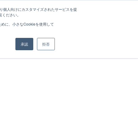
たより個人向けにカスタマイズされたサービスを提
覧ください。
に、小さなCookieを使用して
承認
拒否