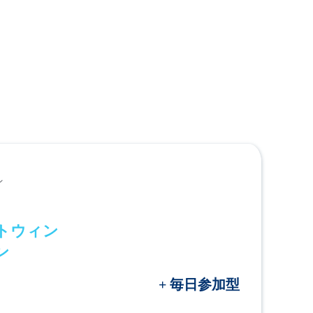
ン
トウィン
ン
+ 毎日参加型