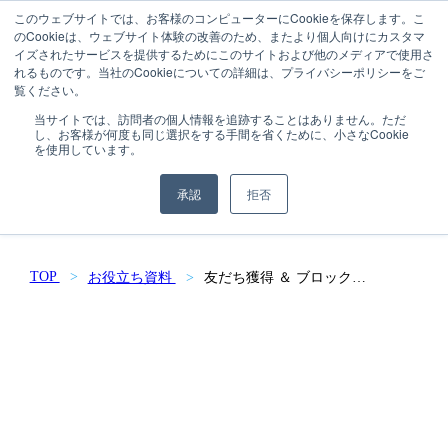
このウェブサイトでは、お客様のコンピューターにCookieを保存します。こ
のCookieは、ウェブサイト体験の改善のため、またより個人向けにカスタマ
イズされたサービスを提供するためにこのサイトおよび他のメディアで使用さ
れるものです。当社のCookieについての詳細は、プライバシーポリシーをご
覧ください。
当サイトでは、訪問者の個人情報を追跡することはありません。ただ
し、お客様が何度も同じ選択をする手間を省くために、小さなCookie
DOWNLOAD
を使用しています。
お役立ち資料
承認
拒否
TOP
お役立ち資料
友だち獲得 ＆ ブロック防
止 に最適！LINE Web イン
スタントウィンキャンペー
ン