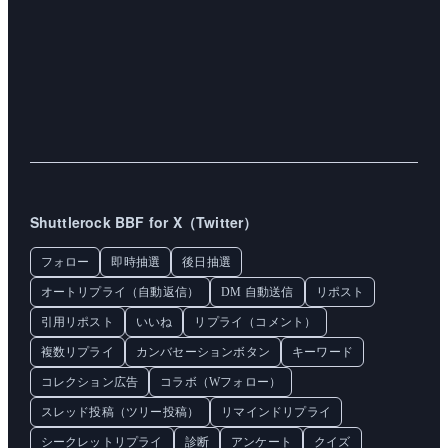
Shuttlerock BBF for X（Twitter）
フォロー
即時抽選
後日抽選
オートリプライ（自動返信）
DM 自動送信
リポスト
引用リポスト
いいね
リプライ（コメント）
複数リプライ
カンバセーションボタン
キーワード
コレクション広告
コラボ（Wフォロー）
スレッド投稿（ツリー投稿）
リマインドリプライ
シークレットリプライ
診断
アンケート
クイズ