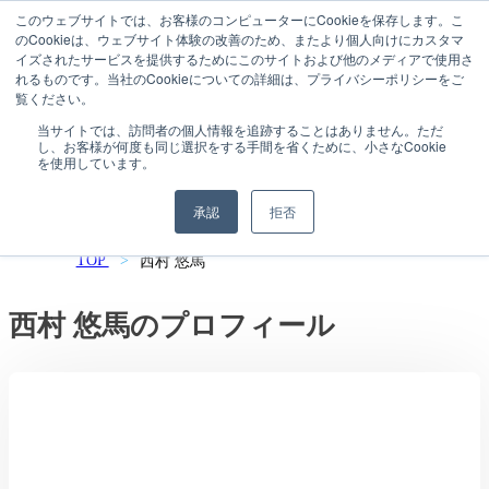
このウェブサイトでは、お客様のコンピューターにCookieを保存します。こ
のCookieは、ウェブサイト体験の改善のため、またより個人向けにカスタマ
イズされたサービスを提供するためにこのサイトおよび他のメディアで使用さ
れるものです。当社のCookieについての詳細は、プライバシーポリシーをご
覧ください。
Marketing Expert
当サイトでは、訪問者の個人情報を追跡することはありません。ただ
し、お客様が何度も同じ選択をする手間を省くために、小さなCookie
を使用しています。
SNS マーケティング担当者
承認
拒否
TOP
西村 悠馬
西村 悠馬のプロフィール