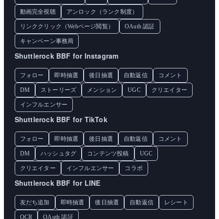
動画完全視聴
アンロック（ランク制度）
リンククリック（Webページ閲覧）
OAuth 認証
キャンペーン事務局
Shuttlerock BBF for Instagram
フォロー
即時抽選
後日抽選
自動返信
コメント
DM
ストーリーズ
メンション
UGC
クリエイター
インフルエンサー
Shuttlerock BBF for TikTok
フォロー
即時抽選
後日抽選
自動返信
コメント
DM
ハッシュタグ
コンテンツ投稿
UGC
クリエイター
インフルエンサー
コラボ
Shuttlerock BBF for LINE
友だち追加
即時抽選
後日抽選
自動返信
レシート
OCR
OAuth 認証