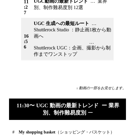
UGC動画の最新トレンド
… 業界
11
:2
別、制作難易度別 12選
7
UGC 生成への最短ルート
…
Shuttlerock Studio ：静止画1枚から動
16
画へ
:5
…
6
Shuttlerock UGC：企画、撮影から制
作までワンストップ
↓ 動画の一部をお見せします。
11:30〜 UGC 動画の最新トレンド ー 業界
別、制作難易度別
ー
#
My shopping basket
（ショッピング・バスケット）