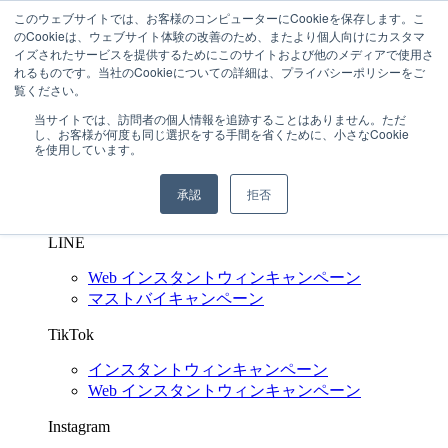
このウェブサイトでは、お客様のコンピューターにCookieを保存します。こ
03-6272-6480
のCookieは、ウェブサイト体験の改善のため、またより個人向けにカスタマ
問い合わせする
イズされたサービスを提供するためにこのサイトおよび他のメディアで使用さ
れるものです。当社のCookieについての詳細は、プライバシーポリシーをご
SNS キャンペーン支援
Shuttlerock BBF
覧ください。
X
(Twitter)
当サイトでは、訪問者の個人情報を追跡することはありません。ただ
し、お客様が何度も同じ選択をする手間を省くために、小さなCookie
インスタントウィンキャンペーン
を使用しています。
Web インスタントウィンキャンペーン
マイレージキャンペーン
承認
拒否
マストバイキャンペーン
LINE
Web インスタントウィンキャンペーン
マストバイキャンペーン
TikTok
インスタントウィンキャンペーン
Web インスタントウィンキャンペーン
Instagram