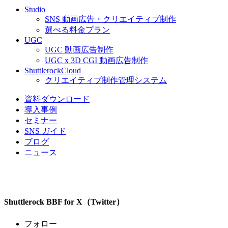
Studio
SNS
動画広告・クリエイティブ制作
選べる料金プラン
UGC
UGC
動画広告制作
UGC
x
3D
CGI
動画広告制作
ShuttlerockCloud
クリエイティブ制作管理システム
資料ダウンロード
導入事例
セミナー
SNS ガイド
ブログ
ニュース
Shuttlerock BBF for X（Twitter）
フォロー