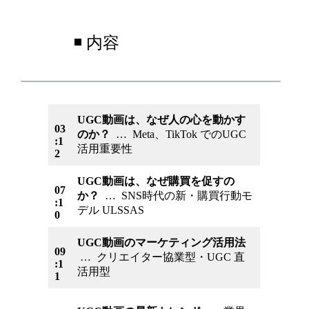
◾️ 内容
UGC動画は、なぜ人の心を動かす
03
のか？
… Meta、TikTok でのUGC
:1
活用重要性
2
UGC動画は、なぜ購買を促すの
07
か？
… SNS時代の新・購買行動モ
:1
デル ULSSAS
0
UGC動画のマーケティング活用法
09
… クリエイター協業型・UGC 直
:1
活用型
1