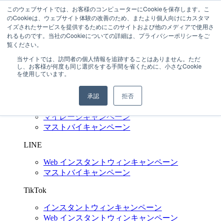
このウェブサイトでは、お客様のコンピューターにCookieを保存します。こ
のCookieは、ウェブサイト体験の改善のため、またより個人向けにカスタマ
イズされたサービスを提供するためにこのサイトおよび他のメディアで使用さ
れるものです。当社のCookieについての詳細は、プライバシーポリシーをご
03-6272-6480
問い合わせする
覧ください。
当サイトでは、訪問者の個人情報を追跡することはありません。ただ
SNS キャンペーン支援
Shuttlerock BBF
し、お客様が何度も同じ選択をする手間を省くために、小さなCookie
を使用しています。
X
(Twitter)
承認
拒否
インスタントウィンキャンペーン
Web インスタントウィンキャンペーン
マイレージキャンペーン
マストバイキャンペーン
LINE
Web インスタントウィンキャンペーン
マストバイキャンペーン
TikTok
インスタントウィンキャンペーン
Web インスタントウィンキャンペーン