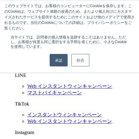
このウェブサイトでは、お客様のコンピューターにCookieを保存します。こ
03-6272-6480
のCookieは、ウェブサイト体験の改善のため、またより個人向けにカスタマ
問い合わせする
イズされたサービスを提供するためにこのサイトおよび他のメディアで使用さ
れるものです。当社のCookieについての詳細は、プライバシーポリシーをご
SNS キャンペーン支援
Shuttlerock BBF
覧ください。
X
(Twitter)
当サイトでは、訪問者の個人情報を追跡することはありません。ただ
し、お客様が何度も同じ選択をする手間を省くために、小さなCookie
インスタントウィンキャンペーン
を使用しています。
Web インスタントウィンキャンペーン
マイレージキャンペーン
承認
拒否
マストバイキャンペーン
LINE
Web インスタントウィンキャンペーン
マストバイキャンペーン
TikTok
インスタントウィンキャンペーン
Web インスタントウィンキャンペーン
Instagram