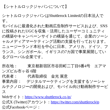
【シャトルロックジャパンについて】
シャトルロックジャパンはShuttlerock Limitedの日本法人で
す。
モバイルに最適化された動画広告制作サービスおよび、SNS
に投稿されたUGCを収集・活用したユーザーコミュニティ
の構築やキャンペーンサイトの構築を通じて、企業のソーシ
ャルメディアマーケティング活動の支援を行っております。
ニュージーランド本社を中心に日本、アメリカ、ドイツ、フ
ランス、シンガポール、イギリスの7カ国で事業展開してい
るグローバル企業です。
所在地： 東京都新宿区市谷田町二丁目6番4号 エアマ
ンズビル市ヶ谷 6階
代表者： 代表取締役 金光 展意
事業内容： デジタルマーケティングを支援するソーシャ
ルテクノロジーの開発および、モバイル向け動画制作サービ
ス
Webサイト：
https://www.shuttlerock.co.jp/
公式X (Twitter)アカウント：
https://twitter.com/shuttlerockjp
公式Facebookページ：