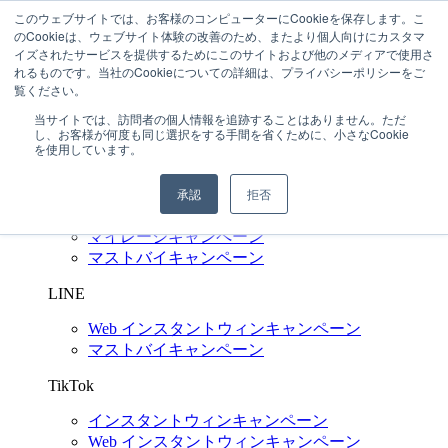
このウェブサイトでは、お客様のコンピューターにCookieを保存します。こ
のCookieは、ウェブサイト体験の改善のため、またより個人向けにカスタマ
イズされたサービスを提供するためにこのサイトおよび他のメディアで使用さ
れるものです。当社のCookieについての詳細は、プライバシーポリシーをご
03-6272-6480
問い合わせする
覧ください。
当サイトでは、訪問者の個人情報を追跡することはありません。ただ
SNS キャンペーン支援
Shuttlerock BBF
し、お客様が何度も同じ選択をする手間を省くために、小さなCookie
を使用しています。
X
(Twitter)
承認
拒否
インスタントウィンキャンペーン
Web インスタントウィンキャンペーン
マイレージキャンペーン
マストバイキャンペーン
LINE
Web インスタントウィンキャンペーン
マストバイキャンペーン
TikTok
インスタントウィンキャンペーン
Web インスタントウィンキャンペーン