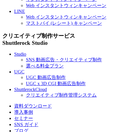
Web
インスタントウィンキャンペーン
LINE
Web
インスタントウィンキャンペーン
マストバイ (レシート) キャンペーン
クリエイティブ制作サービス
Shuttlerock Studio
Studio
SNS
動画広告・クリエイティブ制作
選べる料金プラン
UGC
UGC
動画広告制作
UGC
x
3D
CGI
動画広告制作
ShuttlerockCloud
クリエイティブ制作管理システム
資料ダウンロード
導入事例
セミナー
SNS ガイド
ブログ