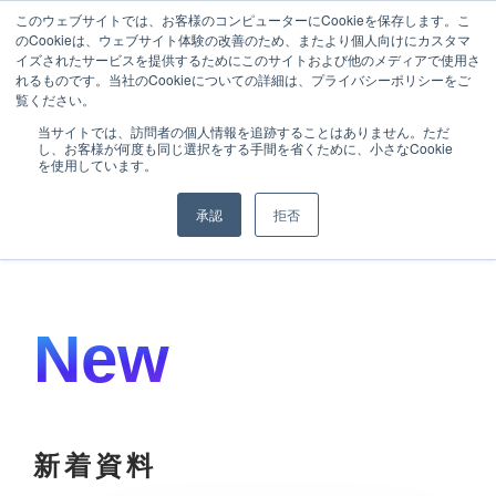
このウェブサイトでは、お客様のコンピューターにCookieを保存します。こ
のCookieは、ウェブサイト体験の改善のため、またより個人向けにカスタマ
イズされたサービスを提供するためにこのサイトおよび他のメディアで使用さ
れるものです。当社のCookieについての詳細は、プライバシーポリシーをご
覧ください。
当サイトでは、訪問者の個人情報を追跡することはありません。ただ
し、お客様が何度も同じ選択をする手間を省くために、小さなCookie
DOWNLOAD
を使用しています。
お役立ち資料
承認
拒否
New
新着資料