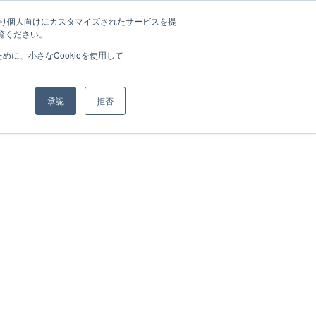
たより個人向けにカスタマイズされたサービスを提
覧ください。
に、小さなCookieを使用して
承認
拒否