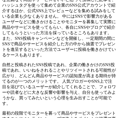
ハッシュタグを使って集めて企業のSNS公式アカウントで紹
介するほか、公式SNS上でレビューなどを集める試みをして
いる企業も少なくありません。 中にはSNSで影響力がある
ユーザーなどに働きかけることやモニターを募集して実際に
商品やサービスを使ってもらい、各自にSNSやブログで紹介
してもらうといった方法を採っているところもあります。
また、SNS投稿キャンペーンなどを開催し、一定期間の間に
SNSで商品やサービスを紹介した方の中から抽選でプレゼン
トを進呈するといった方法でユーザーに投稿を働きかけてい
るケースもあります。
自然と投稿されたSNS投稿であれ、企業の働きかけのSNS投
稿であれ、いいねをされることやリツイートされる可能性が
広がり、どんどん商品やサービスの認知度が高まる期待が持
てるのが一つのメリットです。 人気ブロガーやSNS上で注
目を浴びているユーザーが紹介してくれることで、フォロワ
ーや読者などに大きな反響や影響を与え、自分も使ってみよ
うかな、買ってみたいという心理を生み出すことが可能で
す。
最初の段階でモニターを募って商品やサービスをプレゼント