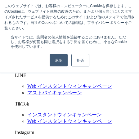
このウェブサイトでは、お客様のコンピューターにCookieを保存します。こ
03-6272-6480
のCookieは、ウェブサイト体験の改善のため、またより個人向けにカスタマ
問い合わせする
イズされたサービスを提供するためにこのサイトおよび他のメディアで使用さ
れるものです。当社のCookieについての詳細は、プライバシーポリシーをご
SNS キャンペーン支援
Shuttlerock BBF
覧ください。
X
(Twitter)
当サイトでは、訪問者の個人情報を追跡することはありません。ただ
し、お客様が何度も同じ選択をする手間を省くために、小さなCookie
インスタントウィンキャンペーン
を使用しています。
Web インスタントウィンキャンペーン
マイレージキャンペーン
承認
拒否
マストバイキャンペーン
LINE
Web インスタントウィンキャンペーン
マストバイキャンペーン
TikTok
インスタントウィンキャンペーン
Web インスタントウィンキャンペーン
Instagram