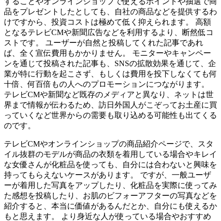
することやオンラインショップで使えるポイントや抽選で商
品をプレゼントしたとしても、自社の商品などを提供するわ
けですから、投資コストは極めて低く抑えられます。 高額
となるテレビCMや新聞広告などを利用するより、断然低コ
ストです。 ユーザーが自然と投稿してくれた記事であれ
ば、全く宣伝費用もかかりません。 モニターやキャンペー
ンを通じて投稿された記事も、SNSの拡散効果を通じて、企
業が特に行動を起こさず、もしくは費用を投下しなくても何
十倍、何百倍もの人へのプロモーションにつながります。
テレビCMや新聞など既存のメディアと異なり、ネットは世
界まで情報が伝わるため、訪日外国人がこぞってお土産に買
っていくなど世界からの需要も取り込める可能性も出てくる
のです。
テレビCMやオンラインショップの商品紹介ページで、スタ
イル抜群のモデルが商品の衣類を着用している場合やキレイ
な女優さんが化粧品を使っても、自分には合わないと興味を
持ってもらえないケースがあります。 ですが、一般ユーザ
ーが着用した写真をアップしたり、化粧品を実際に使ってみ
た感想を投稿したり、お肌のビフォーアフターの写真などを
紹介すると、本当に価値があるんだとか、自分にも使えるか
もと思えます。 より身近な人が使っている場合やおすすめ