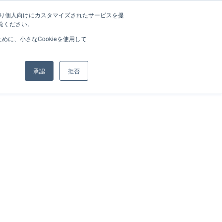
たより個人向けにカスタマイズされたサービスを提
覧ください。
に、小さなCookieを使用して
承認
拒否