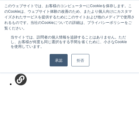
このウェブサイトでは、お客様のコンピューターにCookieを保存します。こ
のCookieは、ウェブサイト体験の改善のため、またより個人向けにカスタマ
イズされたサービスを提供するためにこのサイトおよび他のメディアで使用さ
れるものです。当社のCookieについての詳細は、プライバシーポリシーをご
記事を
覧ください。
シェア
当サイトでは、訪問者の個人情報を追跡することはありません。ただ
し、お客様が何度も同じ選択をする手間を省くために、小さなCookie
を使用しています。
承認
拒否
BLOG
SNS キャンペーン・動画など運用に役立つノウハウ・
事例の解説記事を配信