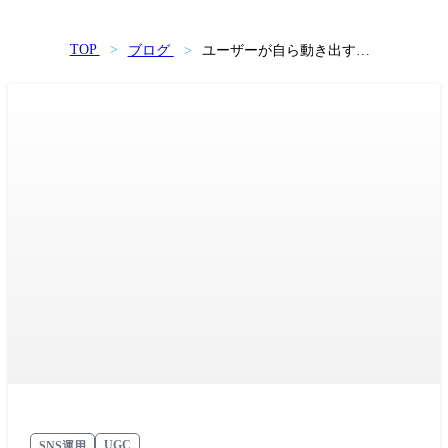
TOP
ブログ
ユーザーが自ら動き出す！
「トライブ・マーケティン
グ」とは！？
UGC
SNS運用