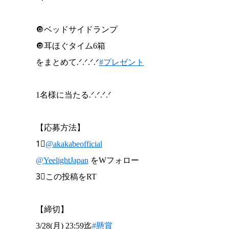
🔘ベッドサイドランプ
🔘耳ほぐタイム6箱
をまとめて.ᐟ.ᐟ.ᐟ.ᐟ
#プレゼント
1名様に当たる.ᐟ.ᐟ.ᐟ.ᐟ
【応募方法】
1⃣
@akakabeofficial
@YeelightJapan
をWフォロー
3⃣この投稿をRT
【締切】
3/28(月) 23:59迄
#懸賞