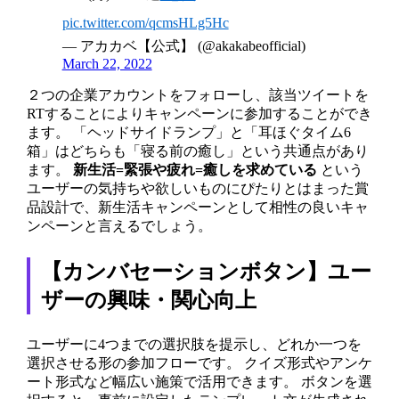
pic.twitter.com/qcmsHLg5Hc
— アカカベ【公式】 (@akakabeofficial)
March 22, 2022
２つの企業アカウントをフォローし、該当ツイートを
RTすることによりキャンペーンに参加することができ
ます。 「ヘッドサイドランプ」と「耳ほぐタイム6
箱」はどちらも「寝る前の癒し」という共通点があり
ます。
新生活=緊張や疲れ=癒しを求めている
という
ユーザーの気持ちや欲しいものにぴたりとはまった賞
品設計で、新生活キャンペーンとして相性の良いキャ
ンペーンと言えるでしょう。
【カンバセーションボタン】ユー
ザーの興味・関心向上
ユーザーに4つまでの選択肢を提示し、どれか一つを
選択させる形の参加フローです。 クイズ形式やアンケ
ート形式など幅広い施策で活用できます。 ボタンを選