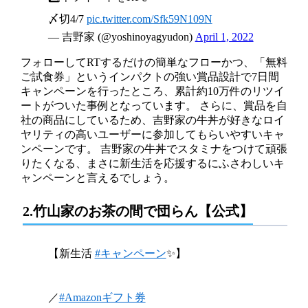
〆切4/7
pic.twitter.com/Sfk59N109N
— 吉野家 (@yoshinoyagyudon)
April 1, 2022
フォローしてRTするだけの簡単なフローかつ、「無料
ご試食券」というインパクトの強い賞品設計で7日間
キャンペーンを行ったところ、累計約10万件のリツイ
ートがついた事例となっています。 さらに、賞品を自
社の商品にしているため、吉野家の牛丼が好きなロイ
ヤリティの高いユーザーに参加してもらいやすいキャ
ンペーンです。 吉野家の牛丼でスタミナをつけて頑張
りたくなる、まさに新生活を応援するにふさわしいキ
ャンペーンと言えるでしょう。
2.竹山家のお茶の間で団らん【公式】
【新生活
#キャンペーン
✨】
／
#Amazonギフト券