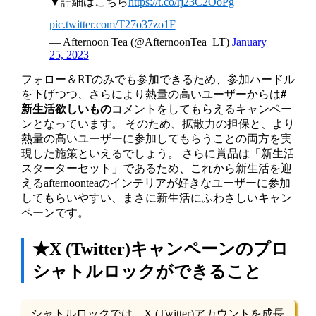
▼詳細はこちら
https://t.co/rj23C2OoPg
pic.twitter.com/T27o37zo1F
— Afternoon Tea (@AfternoonTea_LT)
January
25, 2023
フォロー＆RTのみでも参加できるため、参加ハードル
を下げつつ、さらにより熱量の高いユーザーからは
#
新生活欲しいもの
コメントをしてもらえるキャンペー
ンとなっています。 そのため、拡散力の担保と、より
熱量の高いユーザーに参加してもらうことの両方を実
現した施策といえるでしょう。 さらに賞品は「新生活
スターターセット」であるため、これから新生活を迎
えるafternoonteaのインテリアが好きなユーザーに参加
してもらいやすい、まさに新生活にふわさしいキャン
ペーンです。
★X (Twitter)キャンペーンのプロ
シャトルロックができること
シャトルロックでは、X (Twitter)アカウントを成長