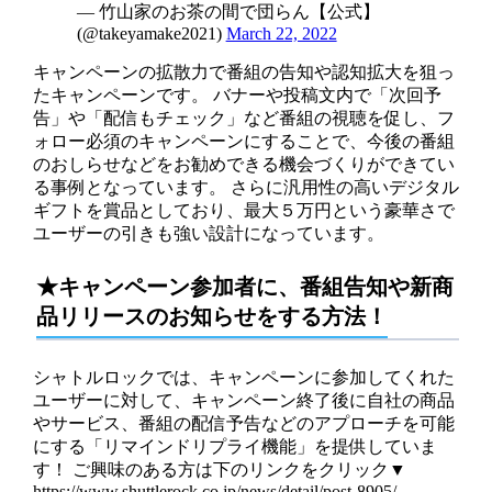
— 竹山家のお茶の間で団らん【公式】
(@takeyamake2021)
March 22, 2022
キャンペーンの拡散力で番組の告知や認知拡大を狙っ
たキャンペーンです。 バナーや投稿文内で「次回予
告」や「配信もチェック」など番組の視聴を促し、フ
ォロー必須のキャンペーンにすることで、今後の番組
のおしらせなどをお勧めできる機会づくりができてい
る事例となっています。 さらに汎用性の高いデジタル
ギフトを賞品としており、最大５万円という豪華さで
ユーザーの引きも強い設計になっています。
★キャンペーン参加者に、番組告知や新商
品リリースのお知らせをする方法！
シャトルロックでは、キャンペーンに参加してくれた
ユーザーに対して、キャンペーン終了後に自社の商品
やサービス、番組の配信予告などのアプローチを可能
にする「リマインドリプライ機能」を提供していま
す！ ご興味のある方は下のリンクをクリック▼
https://www.shuttlerock.co.jp/news/detail/post-8905/