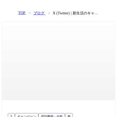
TOP
ブログ
X (Twitter) | 新生活のキャン
ペーン事例6選〜3月・4月の
施策におすすめ〜
X
キャンペーン
成功事例・分析
春