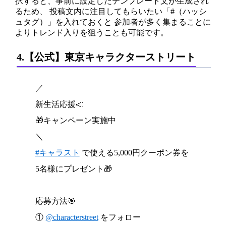
択すると、事前に設定したテンプレート文が生成され
るため、 投稿文内に注目してもらいたい「#（ハッシ
ュタグ）」を入れておくと 参加者が多く集まることに
よりトレンド入りを狙うことも可能です。
4.【公式】東京キャラクターストリート
／​
新生活応援📣​
🎁キャンペーン実施中​
＼​
#キャラスト
で使える5,000円クーポン券を
5名様にプレ​ゼント🎁​
応募方法🎯​
①
@characterstreet
をフォロー​