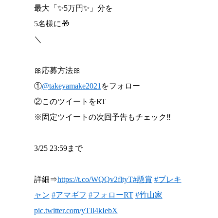
最大「✨5万円✨」分を
5名様に🎁
＼
🎀応募方法🎀
①
@takeyamake2021
をフォロー
②このツイートをRT
※固定ツイートの次回予告もチェック‼️
3/25 23:59まで
詳細⇒
https://t.co/WQQv2fltyT
#懸賞
#プレキ
ャン
#アマギフ
#フォローRT
#竹山家
pic.twitter.com/yTIl4kIebX