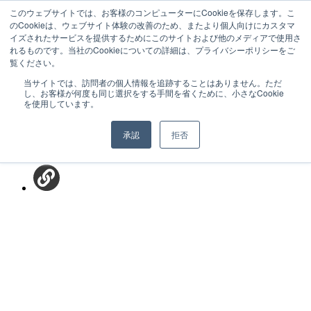
このウェブサイトでは、お客様のコンピューターにCookieを保存します。こ
のCookieは、ウェブサイト体験の改善のため、またより個人向けにカスタマ
イズされたサービスを提供するためにこのサイトおよび他のメディアで使用さ
れるものです。当社のCookieについての詳細は、プライバシーポリシーをご
記事を
覧ください。
シェア
当サイトでは、訪問者の個人情報を追跡することはありません。ただ
し、お客様が何度も同じ選択をする手間を省くために、小さなCookie
を使用しています。
承認
拒否
BLOG
SNS キャンペーン・動画など運用に役立つノウハウ・
事例の解説記事を配信