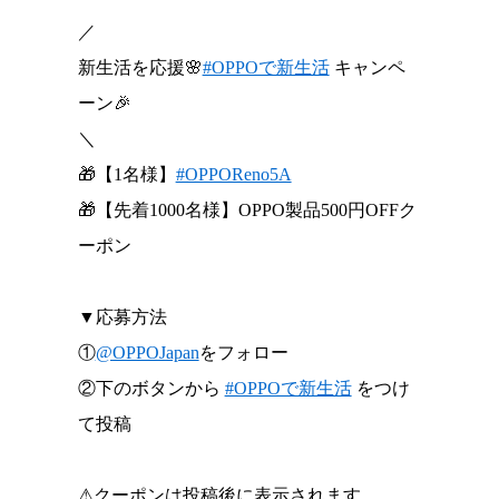
／
新生活を応援🌸
#OPPOで新生活
キャンペ
ーン🎉
＼
🎁【1名様】
#OPPOReno5A
🎁【先着1000名様】OPPO製品500円OFFク
ーポン
▼応募方法
①
@OPPOJapan
をフォロー
②下のボタンから
#OPPOで新生活
をつけ
て投稿
⚠クーポンは投稿後に表示されます