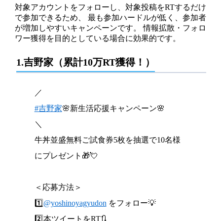
対象アカウントをフォローし、対象投稿をRTするだけ
で参加できるため、 最も参加ハードルが低く、参加者
が増加しやすいキャンペーンです。 情報拡散・フォロ
ワー獲得を目的としている場合に効果的です。
1.吉野家（累計10万RT獲得！）
／
#吉野家
🌸新生活応援キャンペーン🌸
＼
牛丼並盛無料ご試食券5枚を抽選で10名様
にプレゼント🎁💘
＜応募方法＞
1️⃣
@yoshinoyagyudon
をフォロー💡
2️⃣本ツイートをRT🔃