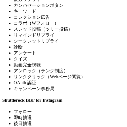
カンバセーションボタン
キーワード
コレクション広告
コラボ（Wフォロー）
スレッド投稿（ツリー投稿）
リマインドリプライ
シークレットリプライ
診断
アンケート
クイズ
動画完全視聴
アンロック（ランク制度）
リンククリック（Webページ閲覧）
OAuth 認証
キャンペーン事務局
Shuttlerock BBF for Instagram
フォロー
即時抽選
後日抽選