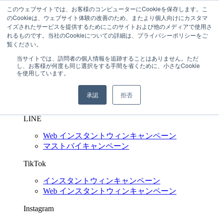
このウェブサイトでは、お客様のコンピューターにCookieを保存します。こ
03-6272-6480
のCookieは、ウェブサイト体験の改善のため、またより個人向けにカスタマ
問い合わせする
イズされたサービスを提供するためにこのサイトおよび他のメディアで使用さ
れるものです。当社のCookieについての詳細は、プライバシーポリシーをご
SNS キャンペーン支援
Shuttlerock BBF
覧ください。
X
(Twitter)
当サイトでは、訪問者の個人情報を追跡することはありません。ただ
し、お客様が何度も同じ選択をする手間を省くために、小さなCookie
インスタントウィンキャンペーン
を使用しています。
Web インスタントウィンキャンペーン
マイレージキャンペーン
承認
拒否
マストバイキャンペーン
LINE
Web インスタントウィンキャンペーン
マストバイキャンペーン
TikTok
インスタントウィンキャンペーン
Web インスタントウィンキャンペーン
Instagram