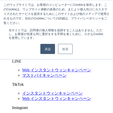
このウェブサイトでは、お客様のコンピューターにCookieを保存します。こ
03-6272-6480
のCookieは、ウェブサイト体験の改善のため、またより個人向けにカスタマ
問い合わせする
イズされたサービスを提供するためにこのサイトおよび他のメディアで使用さ
れるものです。当社のCookieについての詳細は、プライバシーポリシーをご
SNS キャンペーン支援
Shuttlerock BBF
覧ください。
X
(Twitter)
当サイトでは、訪問者の個人情報を追跡することはありません。ただ
し、お客様が何度も同じ選択をする手間を省くために、小さなCookie
インスタントウィンキャンペーン
を使用しています。
Web インスタントウィンキャンペーン
マイレージキャンペーン
承認
拒否
マストバイキャンペーン
LINE
Web インスタントウィンキャンペーン
マストバイキャンペーン
TikTok
インスタントウィンキャンペーン
Web インスタントウィンキャンペーン
Instagram