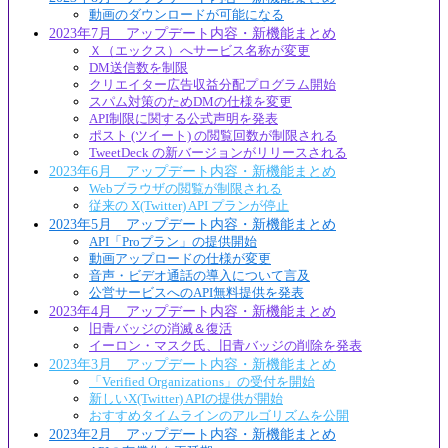
動画のダウンロードが可能になる
2023年7月 アップデート内容・新機能まとめ
Ｘ（エックス）へサービス名称が変更
DM送信数を制限
クリエイター広告収益分配プログラム開始
スパム対策のためDMの仕様を変更
API制限に関する公式声明を発表
ポスト (ツイート) の閲覧回数が制限される
TweetDeck の新バージョンがリリースされる
2023年6月 アップデート内容・新機能まとめ
Webブラウザの閲覧が制限される
従来の X(Twitter) API プランが停止
2023年5月 アップデート内容・新機能まとめ
API「Proプラン」の提供開始
動画アップロードの仕様が変更
音声・ビデオ通話の導入について言及
公営サービスへのAPI無料提供を発表
2023年4月 アップデート内容・新機能まとめ
旧青バッジの消滅＆復活
イーロン・マスク氏、旧青バッジの削除を発表
2023年3月 アップデート内容・新機能まとめ
「Verified Organizations」の受付を開始
新しいX(Twitter) APIの提供が開始
おすすめタイムラインのアルゴリズムを公開
2023年2月 アップデート内容・新機能まとめ