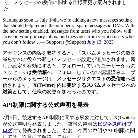
り、メッセージの受信に関する仕様変更が案内されまし
た。
Starting as soon as July 14th, we’re adding a new messages setting
that should help reduce the number of spam messages in DMs. With
the new setting enabled, messages from users who you follow will
arrive in your primary inbox, and messages from verified users who
you don’t follow…— Support (@Support)
July 13, 2023
アナウンスの内容を要約すると、「スパムメッセージの数を
減らすのに役立つ新しいメッセージ設定が追加されます。新
しい設定を有効にすると、フォローしているユーザーからの
メッセージは
受信箱
へ、フォローしていない認証済みユーザ
ーからのメッセージは、
メッセージリクエストの受信箱へ
送
信されます」
X(Twitter) 内に蔓延するスパムメッセージへの
対策として、
仕様の変更が加わったのです。
API制限に関する公式声明を発表
7月5日、後述するAPI制限に関する事象に対して、X(Twitter)
が公式声明を発表しました。 該当の声明は
ビジネス向けブ
ログ
にて発表されました。 なお、今回の声明やAPI制限に関
しては、次章にて解説しております。